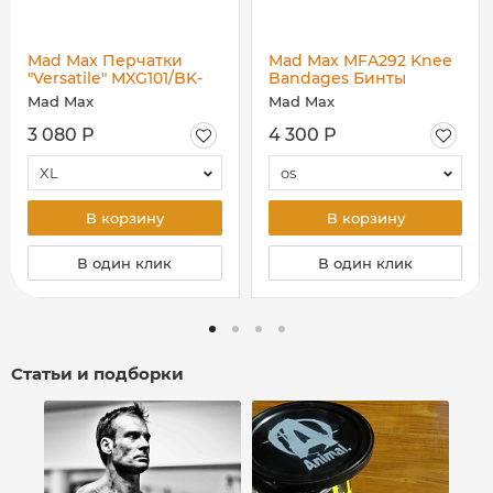
Mad Max Перчатки
Mad Max MFA292 Knee
"Versatile" MXG101/BK-
Bandages Бинты
RD
коленные, пара
Mad Max
Mad Max
3 080 Р
4 300 Р
XL
os
В корзину
В корзину
В один клик
В один клик
Статьи и подборки