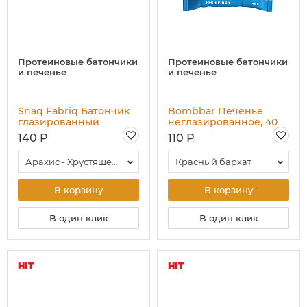
Протеиновые батончики
Протеиновые батончики
и печенье
и печенье
Snaq Fabriq Батончик
Bombbar Печенье
глазированный
неглазированное, 40
SNAQER, 50 гр
гр
140 Р
110 Р
Арахис - Хрустящее тесто
Красный бархат
В корзину
В корзину
В один клик
В один клик
HIT
HIT