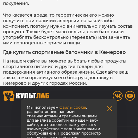
похудения.
Что касается вреда, то теоретически его можно
получить при наличии аллергии на какой-либо
компонент, поэтому нужно внимательно изучать состав
продукта. Также будет мало пользы, если батончики
употреблять бесконтрольно (переедать) или заменять
ими полноценные приемы пищи.
Где купить спортивные батончики в Кемерово
На нашем сайте вы можете выбрать любые продукты
спортивного питания и другие товары для
поддержания активного образа жизни. Сделайте ваш
заказ, а мы организуем его быструю доставку в
Кемерово и других городах России.
8 (3842) 446-373
Мы используем
файлы cookie
,
разработанные нашими
специалистами и третьими лицами,
Заказать звонок
для анализа событий на нашем веб-
сайте, что позволяет нам улучшать
взаимодействие с пользователями и
© КультЛаб Спортивное питание
обслуживание. Продолжая просмотр
страниц нашего сайта, вы