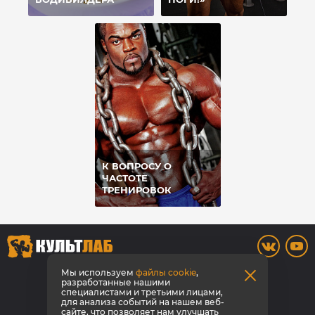
К ВОПРОСУ О
ЧАСТОТЕ
ТРЕНИРОВОК
8 (3842) 446-373
Мы используем
файлы cookie
,
разработанные нашими
специалистами и третьими лицами,
Заказать звонок
для анализа событий на нашем веб-
сайте, что позволяет нам улучшать