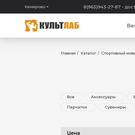
8(963)943-27-87
- дос
Кемерово
Ве
Главная
Каталог
Спортивный инв
Все
Аксессуары
Перчатки
Сувениры
Цена