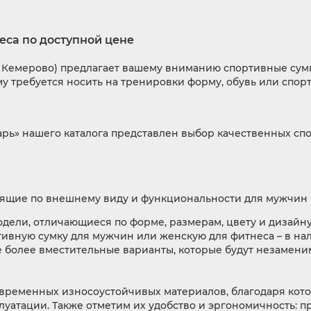
еса по доступной цене
г. Кемерово) предлагает вашему вниманию спортивные сумк
му требуется носить на тренировки форму, обувь или спор
рь» нашего каталога представлен выбор качественных сп
дящие по внешнему виду и функциональности для мужчин
ели, отличающиеся по форме, размерам, цвету и дизайну
тивную сумку для мужчин или женскую для фитнеса – в на
более вместительные варианты, которые будут незаменим
временных износоустойчивых материалов, благодаря кото
луатации. Также отметим их удобство и эргономичность: 