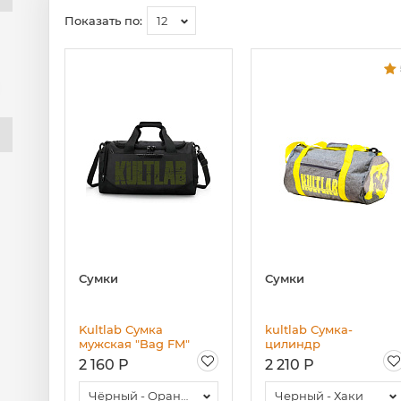
Показать по:
12
Сумки
Сумки
Kultlab Сумка
kultlab Сумка-
мужская "Bag FM"
цилиндр
2 160 Р
2 210 Р
Чёрный - Оранжевый
Черный - Хаки