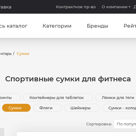
тавка
Контрактное пр-во
О компании
Д
сь каталог
Категории
Бренды
Рей
ентарь
Сумки
Спортивные сумки для фитнеса
Бинты
Контейнеры для таблеток
Лямки для тяги
Сумки
Фляги
Шейкеры
Сумки - хол
Сортировка:
По попу