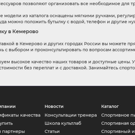
сессуаров позволяют организовать все необходимое для т
се модели из каталога оснащены мягкими ручками, регул
да можно положить бутылку с водой, телефон и другие н
мку в Кемерово
тавкой в Кемерово и других городах России вы можете пря
ь с выбором и проконсультировать по вопросам ассортиме
руем высокое качество наших товаров и доступные цены. У
тоимости без переплат и с доставкой. Занимайтесь спорто
мпании
Новости
Каталог
ификаты качества
Консультации тренера
Спортивное п
упить
Школа культлаб
Спортивная о
 партнеры
Статьи
Спортивный и