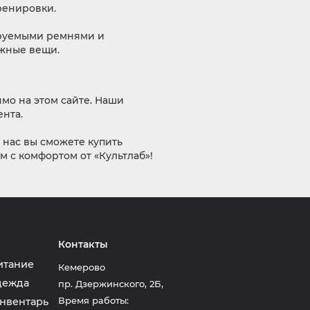
ренировки.
ируемыми ремнями и
ужные вещи.
мо на этом сайте. Наши
нта.
 нас вы сможете купить
м с комфортом от «Культлаб»!
Контакты
итание
Кемерово
дежда
пр. Дзержинского, 2Б
,
Время работы:
нвентарь