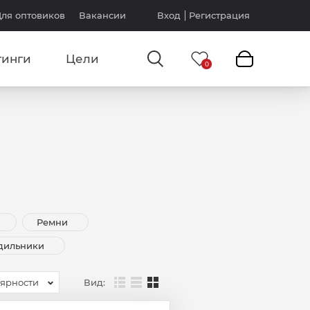
ля оптовиков
Вакансии
Вход
Регистрация
тинги
Цели
Ремни
одильники
Вид:
лярности