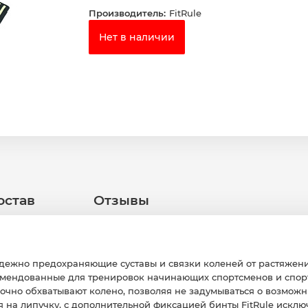
Производитель:
FitRule
Нет в наличии
остав
Отзывы
дежно предохраняющие суставы и связки коленей от растяжени
омендованные для тренировок начинающих спортсменов и спорт
очно обхватывают колено, позволяя не задумываться о возможн
я на липучку, с дополнительной фиксацией бинты FitRule искл