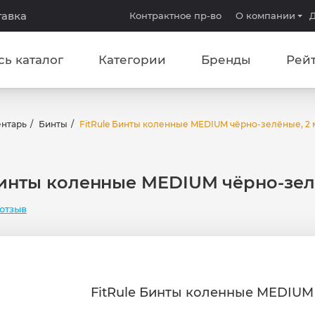
тавка
Контрактное пр-во
О компании
Д
сь каталог
Категории
Бренды
Рей
ентарь
Бинты
FitRule Бинты коленные MEDIUM чёрно-зелёные, 2 
Бинты коленные MEDIUM чёрно-зел
отзыв
FitRule Бинты коленные MEDIUM 