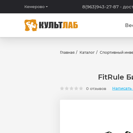
8(963)943-27-87
- дос
Кемерово
Ве
Главная
Каталог
Спортивный инв
FitRule 
Написать 
0 отзывов