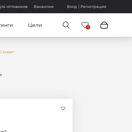
ля оптовиков
Вакансии
Вход
Регистрация
тинги
Цели
G Green"
"