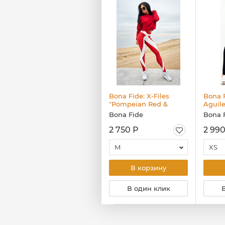
Bona Fide: Bona
Bona Fide: X-Files
Bona F
Classic "Lady
"Pompeian Red &
Aguile
Deadpool"
Marshmallow"
Bona Fide
Bona Fide
Bona 
2 650 Р
2 750 Р
2 990
XS
M
XS
В корзину
В корзину
В один клик
В один клик