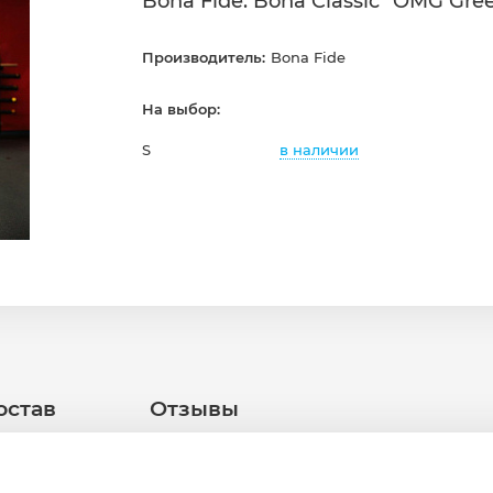
Bona Fide: Bona Classic "OMG Gre
Производитель:
Bona Fide
На выбор:
в наличии
S
остав
Отзывы