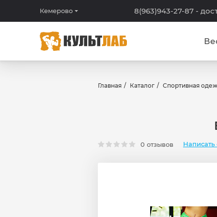
8(963)943-27-87
- дос
Кемерово
Ве
Главная
Каталог
Спортивная оде
Написать 
0 отзывов