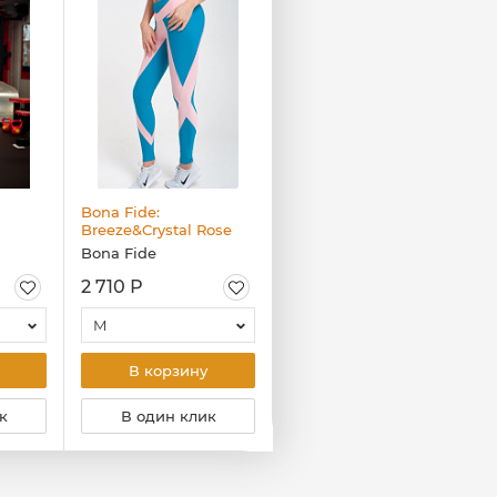
Bona Fide:
Bona Fide: Rashguard
Breeze&Crystal Rose
"Green Grid "
Bona Fide
Bona Fide
2 710 Р
2 650 Р
M
S
В корзину
В корзину
к
В один клик
В один клик