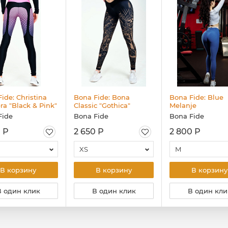
ide: Christina
Bona Fide: Bona
Bona Fide: Blue
ra "Black & Pink"
Classic "Gothica"
Melanje
Fide
Bona Fide
Bona Fide
 Р
2 650 Р
2 800 Р
XS
M
В корзину
В корзину
В корзину
В один клик
В один клик
В один кли