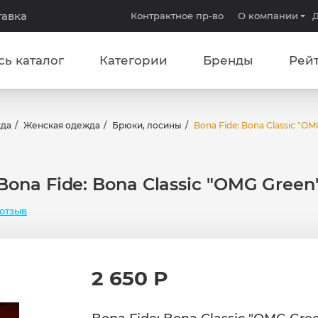
тавка
Контрактное пр-во
О компании
Д
сь каталог
Категории
Бренды
Рей
жда
Женская одежда
Брюки, лосины
Bona Fide: Bona Classic "OM
Bona Fide: Bona Classic "OMG Green
отзыв
2 650 Р