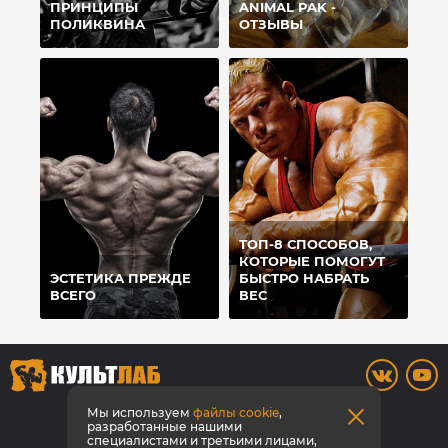
ПРИНЦИПЫ
ANIMAL PAK -
ПОЛИКВИНА
ОТЗЫВЫ
ТОП-8 СПОСОБОВ,
КОТОРЫЕ ПОМОГУТ
ЭСТЕТИКА ПРЕЖДЕ
БЫСТРО НАБРАТЬ
ВСЕГО
ВЕС
8 (3842) 446-373
Мы используем
файлы cookie
,
разработанные нашими
специалистами и третьими лицами,
Заказать звонок