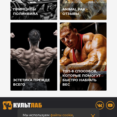
ПРИНЦИПЫ
ANIMAL PAK -
ПОЛИКВИНА
ОТЗЫВЫ
ТОП-8 СПОСОБОВ,
КОТОРЫЕ ПОМОГУТ
ЭСТЕТИКА ПРЕЖДЕ
БЫСТРО НАБРАТЬ
ВСЕГО
ВЕС
8 (3842) 446-373
Мы используем
файлы cookie
,