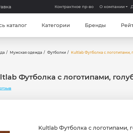
тавка
Контрактное пр-во
О компании
Д
сь каталог
Категории
Бренды
Рей
жда
Мужская одежда
Футболки
Kultlab Футболка c логотипами, 
ltlab Футболка c логотипами, голу
отзыв
Kultlab Футболка c логотипами, 