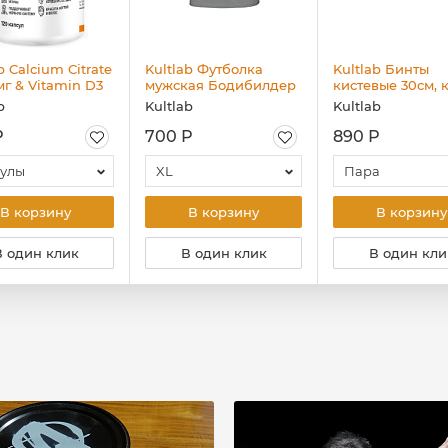
b Calcium Citrate
Kultlab Футболка
Kultlab Бинты
мг & Vitamin D3
мужская Бодибилдер
кистевые 30см, 
Е, 120 капс
(чёрный логотип),
b
Kultlab
Kultlab
серая - чёрная
Р
700 Р
890 Р
сулы
XL
Пара
В корзину
В корзину
В корзину
В один клик
В один клик
В один кли