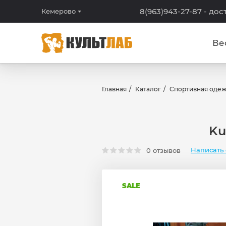
8(963)943-27-87
- дос
Кемерово
Ве
Главная
Каталог
Спортивная оде
Ku
Написать 
0 отзывов
SALE