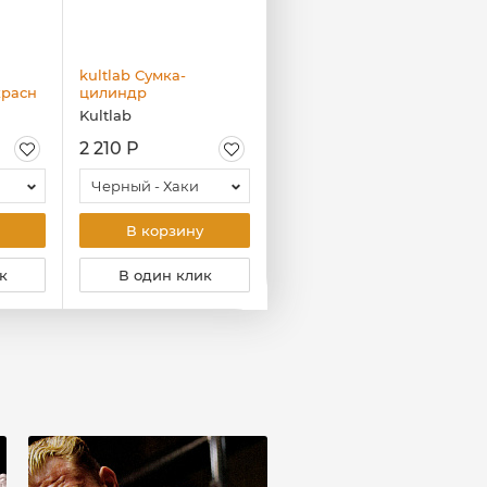
kultlab Сумка-
Kultlab Diet Кокос
красн
цилиндр
Шоубокс, 8 шт х 20гр
Kultlab
Kultlab
2 210 Р
300 Р
Черный - Хаки
Молочный шоколад
В корзину
В корзину
к
В один клик
В один клик