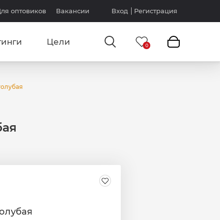
ля оптовиков
Вакансии
Вход
Регистрация
тинги
Цели
голубая
бая
голубая