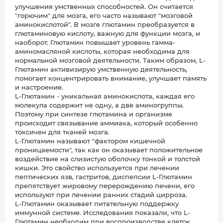
улучшения умственных способностей. Он считается
"горючим" для мозга, его часто называют "мозговой
аминокислотой". В мозге глютамин преобразуется в
глютаминовую кислоту, важную для функции мозга, и
наоборот. Глютамин повышает уровень гамма-
аминомасляной кислоты, которая необходима для
нормальной мозговой деятельности. Таким образом, L-
Глютамин активизирую умственную деятельность,
помогает концентрировать внимание, улучшает память
и настроение.
L-Глютамин - уникальная аминокислота, каждая его
молекула содержит не одну, а две аминогруппы.
Поэтому при синтезе глютамина и организме
происходит связывание аммиака, который особенно
токсичен для тканей мозга.
L-Глютамин называют "фактором кишечной
проницаемости", так как он оказывает положительное
воздействие на слизистую оболочку тонкой и толстой
кишки. Это свойство используется при лечении
пептических язв, гастритов, диспепсии L-Глютамин
препятствует жировому перерождению печени, его
используют при лечении ранних стадий цирроза.
L-Глютамин оказывает питательную поддержку
иммунной системе. Исследования показали, что L-
Глютамин необходим при воспроизводстве клеток