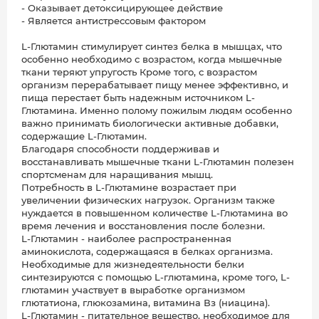
- Оказывает детоксицирующее действие
- Является антистрессовым фактором
L-Глютамин стимулирует синтез белка в мышцах, что
особенно необходимо с возрастом, когда мышечные
ткани теряют упругость Кроме того, с возрастом
организм перерабатывает пищу менее эффективно, и
пища перестает быть надежным источником L-
Глютамина. Именно полому пожилым людям особенно
важно принимать биологически активные добавки,
содержащие L-Глютамин.
Благодаря способности поддерживав и
восстанавливать мышечные ткани L-Глютамин полезен
спортсменам для наращивания мышц.
Потребность в L-Глютамине возрастает при
увеличении физических нагрузок. Организм также
нуждается в повышенном количестве L-Глютамина во
время лечения и восстановления после болезни.
L-Глютамин - наиболее распространенная
аминокислота, содержащаяся в белках организма.
Необходимые для жизнедеятельности белки
синтезируются с помощью L-глютамина, кроме того, L-
глютамин участвует в выработке организмом
глютатиона, глюкозамина, витамина Вз (ниацина).
L-Глютамин - питательное вещество, необходимое для