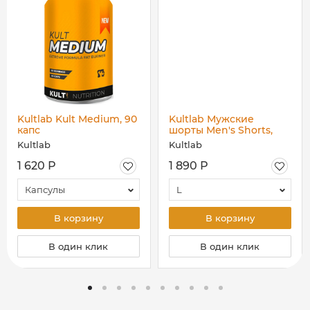
Kultlab Kult Medium, 90
Kultlab Мужские
капс
шорты Men's Shorts,
пыльная роза
Kultlab
Kultlab
1 620 Р
1 890 Р
Капсулы
L
В корзину
В корзину
В один клик
В один клик