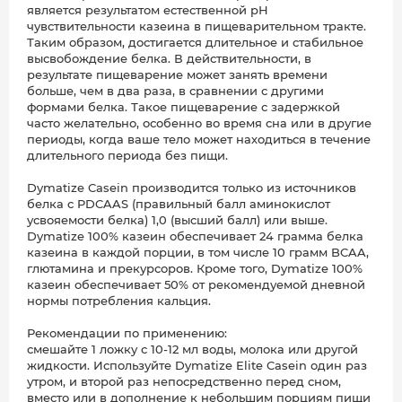
является результатом естественной рН
чувствительности казеина в пищеварительном тракте.
Таким образом, достигается длительное и стабильное
высвобождение белка. В действительности, в
результате пищеварение может занять времени
больше, чем в два раза, в сравнении с другими
формами белка. Такое пищеварение с задержкой
часто желательно, особенно во время сна или в другие
периоды, когда ваше тело может находиться в течение
длительного периода без пищи.
Dymatize Casein производится только из источников
белка с PDCAAS (правильный балл аминокислот
усвояемости белка) 1,0 (высший балл) или выше.
Dymatize 100% казеин обеспечивает 24 грамма белка
казеина в каждой порции, в том числе 10 грамм BCAA,
глютамина и прекурсоров. Кроме того, Dymatize 100%
казеин обеспечивает 50% от рекомендуемой дневной
нормы потребления кальция.
Рекомендации по применению:
смешайте 1 ложку с 10-12 мл воды, молока или другой
жидкости. Используйте Dymatize Elite Casein один раз
утром, и второй раз непосредственно перед сном,
вместо или в дополнение к небольшим порциям пищи