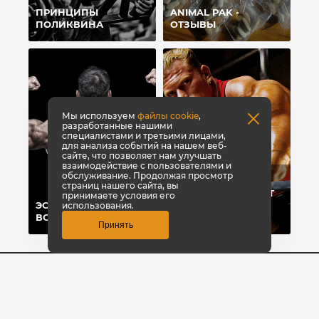
ПРИНЦИПЫ
ANIMAL PAK -
ПОЛИКВИНА
ОТЗЫВЫ
Мы используем
файлы cookie
,
разработанные нашими
специалистами и третьими лицами,
для анализа событий на нашем веб-
сайте, что позволяет нам улучшать
взаимодействие с пользователями и
обслуживание. Продолжая просмотр
ТОП-8 СПОСОБОВ,
страниц нашего сайта, вы
КОТОРЫЕ ПОМОГУТ
принимаете условия его
ЭСТЕТИКА ПРЕЖДЕ
БЫСТРО НАБРАТЬ
использования.
ВСЕГО
ВЕС
Принять
8 (3842) 446-373