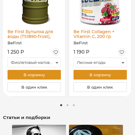
Be First Бутылка для
Be First Collagen +
воды (TS1890-frost),
Vitamin C, 200 гр
1890 мл
BeFirst
BeFirst
1 250 Р
1 190 Р
Фиолетовый матовый
Лесные ягоды
В корзину
В корзину
В один клик
В один клик
Статьи и подборки