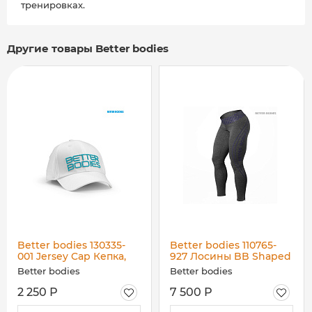
тренировках.
Другие товары Better bodies
Better bodies 130335-
Better bodies 110765-
001 Jersey Cap Кепка,
927 Лосины BB Shaped
White/Blue
Logo Tights, Antracite
Better bodies
Better bodies
Melange/Purple
2 250 Р
7 500 Р