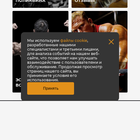
ПОЛИКВИНА
ОТЗЫВЫ
Мы используем
файлы cookie
,
разработанные нашими
специалистами и третьими лицами,
для анализа событий на нашем веб-
сайте, что позволяет нам улучшать
взаимодействие с пользователями и
обслуживание. Продолжая просмотр
ТОП-8 СПОСОБОВ,
страниц нашего сайта, вы
КОТОРЫЕ ПОМОГУТ
принимаете условия его
ЭСТЕТИКА ПРЕЖДЕ
БЫСТРО НАБРАТЬ
использования.
ВСЕГО
ВЕС
Принять
8 (3842) 446-373
Заказать звонок