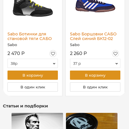
Sabo Ботинки для
Sabo Борцовки САБО
становой тяги САБО
Слей синий БК12-02
Дэдлифт ОШ12-02,
Sabo
Sabo
лайм
2 470 Р
2 260 Р
38р
37 р
В корзину
В корзину
В один клик
В один клик
Статьи и подборки