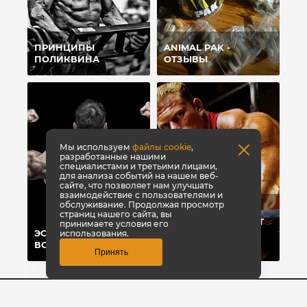
ПРИНЦИПЫ
ANIMAL PAK -
ПОЛИКВИНА
ОТЗЫВЫ
Мы используем
файлы cookie
,
разработанные нашими
специалистами и третьими лицами,
для анализа событий на нашем веб-
сайте, что позволяет нам улучшать
взаимодействие с пользователями и
обслуживание. Продолжая просмотр
ТОП-8 СПОСОБОВ,
страниц нашего сайта, вы
КОТОРЫЕ ПОМОГУТ
принимаете условия его
ЭСТЕТИКА ПРЕЖДЕ
БЫСТРО НАБРАТЬ
использования.
ВСЕГО
ВЕС
Принять