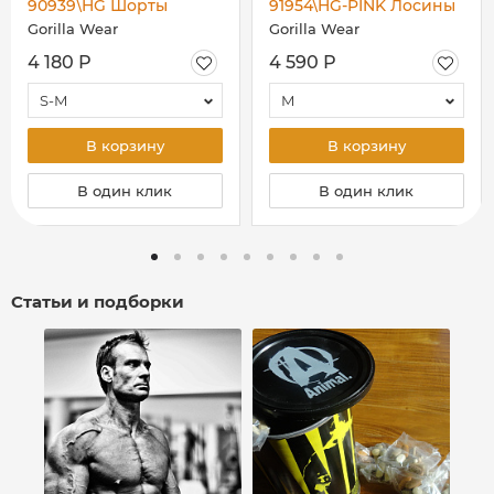
90939\HG Шорты
91954\HG-PINK Лосины
"Augustine Old School",
женские "Colby",
Gorilla Wear
Gorilla Wear
серые
серые-розовые
4 180 Р
4 590 Р
S-M
M
В корзину
В корзину
В один клик
В один клик
Статьи и подборки