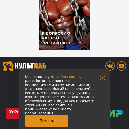
К ВОПРОСУ О
ЧАСТОТЕ
ТРЕНИРОВОК
8 (3842) 446-373
Мы используем
файлы cookie
,
разработанные нашими
специалистами и третьими лицами,
Заказать звонок
для анализа событий на нашем веб-
сайте, что позволяет нам улучшать
взаимодействие с пользователями и
© КультЛаб Спортивное питание
обслуживание. Продолжая просмотр
страниц нашего сайта, вы
Политика конфиденциальности
принимаете условия его
использования.
Принять
Создание сайта
1GT
Эмпирикс -
продвижение сайта