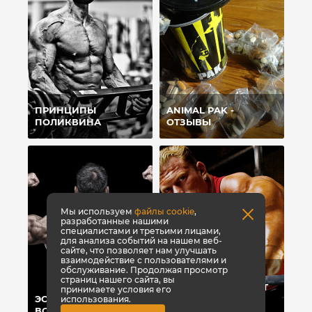
ПРИНЦИПЫ
ANIMAL PAK -
ПОЛИКВИНА
ОТЗЫВЫ
Мы используем
файлы cookie
,
разработанные нашими
специалистами и третьими лицами,
для анализа событий на нашем веб-
сайте, что позволяет нам улучшать
взаимодействие с пользователями и
обслуживание. Продолжая просмотр
ТОП-8 СПОСОБОВ,
страниц нашего сайта, вы
КОТОРЫЕ ПОМОГУТ
принимаете условия его
ЭСТЕТИКА ПРЕЖДЕ
БЫСТРО НАБРАТЬ
использования.
ВСЕГО
ВЕС