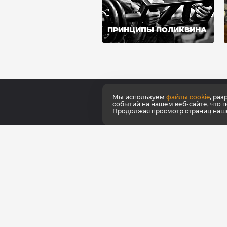
ПРИНЦИПЫ ПОЛИКВИНА
Мы используем
файлы cookie
, ра
событий на нашем веб-сайте, что 
Продолжая просмотр страниц нашег
О ко
Серт
Как к
Наши
Фирм
Фран
Для 