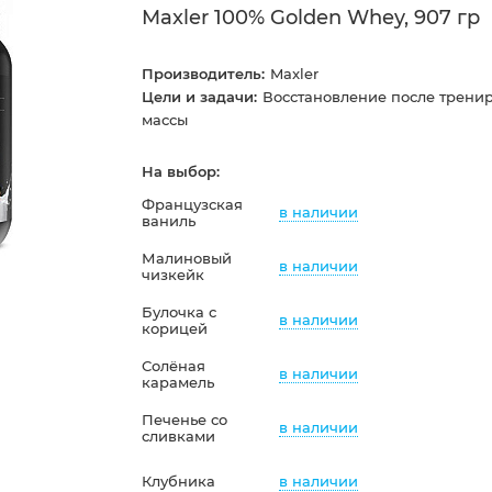
Maxler 100% Golden Whey, 907 гр
Производитель:
Maxler
Цели и задачи:
Восстановление после трени
массы
На выбор:
Французская
в наличии
ваниль
Малиновый
в наличии
чизкейк
Булочка с
в наличии
корицей
Солёная
в наличии
карамель
Печенье со
в наличии
сливками
в наличии
Клубника