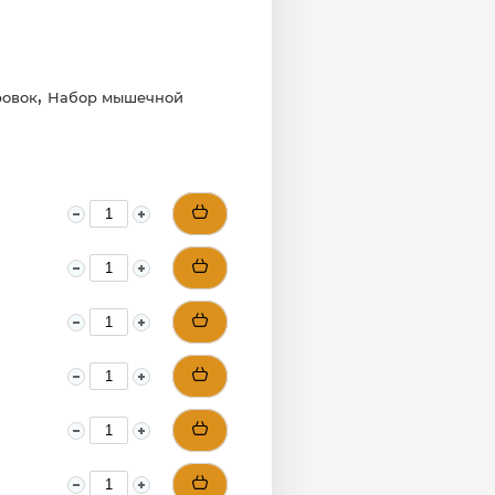
,
ровок
Набор мышечной