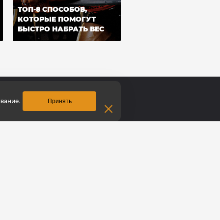
ТОП-8 СПОСОБОВ,
КОТОРЫЕ ПОМОГУТ
БЫСТРО НАБРАТЬ ВЕС
вание.
Принять
Контакты
итание
Кемерово
дежда
пр. Дзержинского, 2Б
,
Время работы:
нвентарь
пн–сб с 10:00 до 21:00
арты
вс: с 10:00 до 20:00
лата
8 (3842) 446-373
Заказать звонок