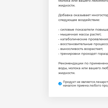
молока или вашего любимого
жидкости.
Добавка оказывает многосто
следующее воздействие:
• силовые показатели повыша
• мышечная массы растет;
• катаболические проявлени
• восстановительные процесс
• выносливость возрастает;
• тренировки проходят гораз
Рекомендации по применению
воды, молока или вашего лю
жидкости.
Продукт не является лекарс
i
началом приема любого прод