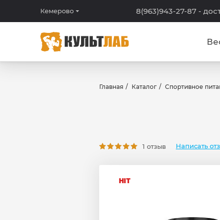
8(963)943-27-87
- дос
Кемерово
Ве
Главная
Каталог
Спортивное пита
Написать от
1 отзыв
HIT