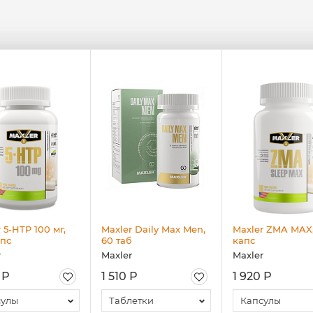
 5-HTP 100 мг,
Maxler Daily Max Men,
Maxler ZMA MAX,
апс
60 таб
капс
r
Maxler
Maxler
 Р
1 510 Р
1 920 Р
сулы
Таблетки
Капсулы