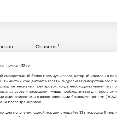
остав
Отзывы
ая ложка - 33 гр
тый сывороточный белок премиум класса, который идеален в п
100% чистый концентрат, изолят и гидролизат сывороточного пр
ериод интенсивных тренировок, когда необходимо увеличить п
аланса азота и насыщения мышц необходимыми для роста ами
и аминокислотами с разветвленными боковыми цепями (BCAA)
ани после тренировок.
 для получения одной порции смешайте 33 г порошка (1 мерну