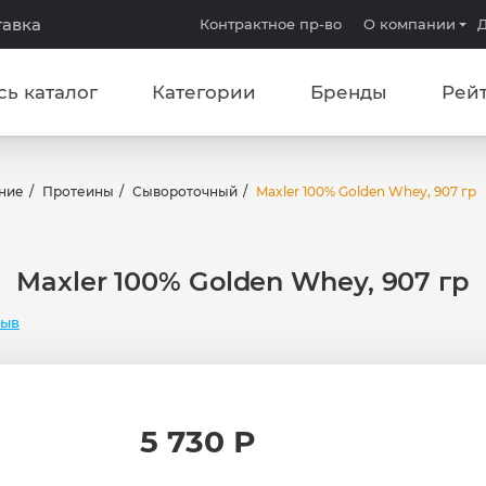
тавка
Контрактное пр-во
О компании
Д
сь каталог
Категории
Бренды
Рей
ние
Протеины
Сывороточный
Maxler 100% Golden Whey, 907 гр
Maxler 100% Golden Whey, 907 гр
зыв
5 730 Р