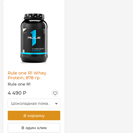
Rule one R1 Whey
Protein, 878 гр
Rule one R1
4 490 Р
Шоколадная помадка
В корзину
В один клик