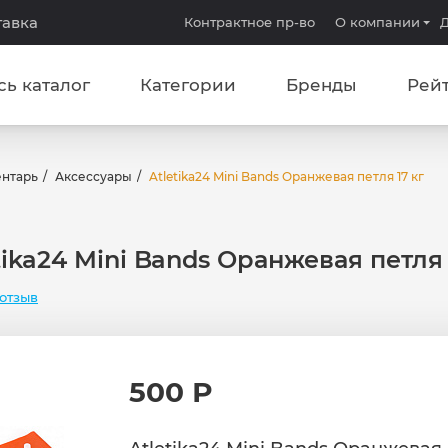
тавка
Контрактное пр-во
О компании
Д
сь каталог
Категории
Бренды
Рей
ентарь
Аксессуары
Atletika24 Mini Bands Оранжевая петля 17 кг
tika24 Mini Bands Оранжевая петля 
отзыв
500 Р