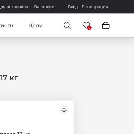
ля оптовиков
Вакансии
Вход
Регистрация
тинги
Цели
17 кг