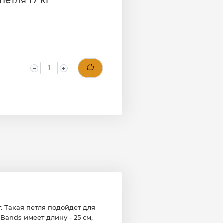
петля 17 кг
г. Такая петля подойдет для
ands имеет длину - 25 см,