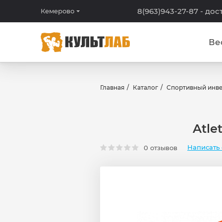
8(963)943-27-87
- дос
Кемерово
Ве
Главная
Каталог
Спортивный инв
Atle
Написать 
0 отзывов