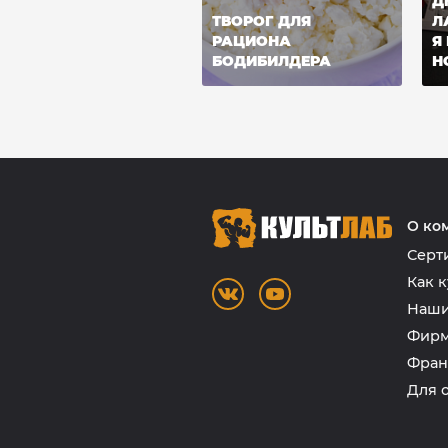
Д
ТВОРОГ ДЛЯ
Л
РАЦИОНА
Я
БОДИБИЛДЕРА
Н
О ко
Серт
Как к
Наши
Фирм
Фран
Для 