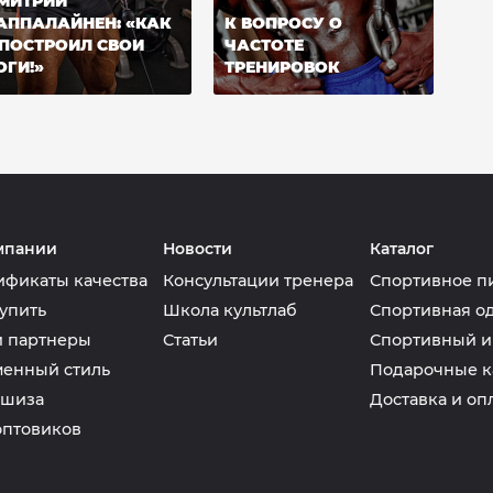
МИТРИЙ
АППАЛАЙНЕН: «КАК
К ВОПРОСУ О
 ПОСТРОИЛ СВОИ
ЧАСТОТЕ
ОГИ!»
ТРЕНИРОВОК
мпании
Новости
Каталог
ификаты качества
Консультации тренера
Спортивное п
упить
Школа культлаб
Спортивная о
 партнеры
Статьи
Спортивный и
енный стиль
Подарочные к
шиза
Доставка и оп
оптовиков