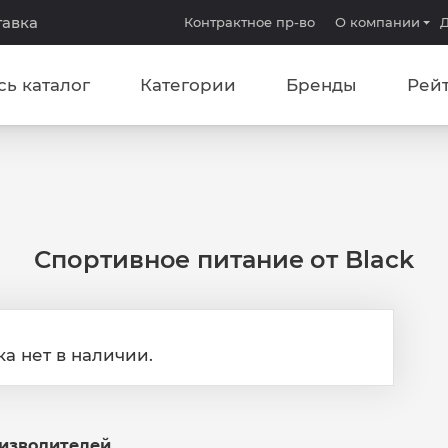
тавка
Контрактное пр-во
О компании
Д
сь каталог
Категории
Бренды
Рей
Спортивное питание от Black
ка нет в наличии.
оизводителей