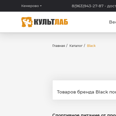
8(963)943-27-87
- дос
Кемерово
Ве
Главная
Каталог
Black
Товаров бренда Black по
Спортивное питание от пр