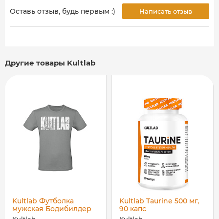
Оставь отзыв, будь первым :)
Написать отзыв
Другие товары Kultlab
Kultlab Футболка
Kultlab Taurine 500 мг,
мужская Бодибилдер
90 капс
(белый логотип), серая