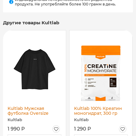
i
продукта. Не употребляйте более 100 грамм в день.
Другие товары Kultlab
Kultlab Мужская
Kultlab 100% Креатин
футболка Oversize
моногидрат, 300 гр
Merch, тёмный графит
Kultlab
Kultlab
- белый кракелюр
1 990 Р
1 290 Р