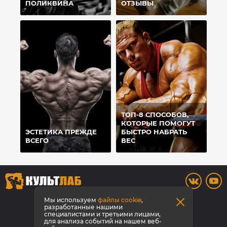
ПОЛИКВИНА
ОТЗЫВЫ
ТОП-8 СПОСОБОВ,
КОТОРЫЕ ПОМОГУТ
ЭСТЕТИКА ПРЕЖДЕ
БЫСТРО НАБРАТЬ
ВСЕГО
ВЕС
8 (3842) 446-373
Мы используем
файлы cookie
,
разработанные нашими
специалистами и третьими лицами,
Заказать звонок
для анализа событий на нашем веб-