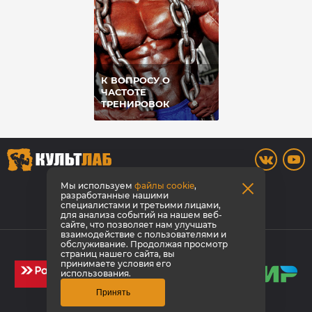
К ВОПРОСУ О
ЧАСТОТЕ
ТРЕНИРОВОК
8 (3842) 446-373
Мы используем
файлы cookie
,
разработанные нашими
специалистами и третьими лицами,
Заказать звонок
для анализа событий на нашем веб-
сайте, что позволяет нам улучшать
взаимодействие с пользователями и
© КультЛаб Спортивное питание
обслуживание. Продолжая просмотр
страниц нашего сайта, вы
Политика конфиденциальности
принимаете условия его
использования.
Принять
Создание сайта
1GT
Эмпирикс -
продвижение сайта