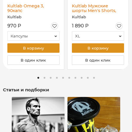
Kultlab Omega 3,
Kultlab Мужские
90капс
шорты Men's Shorts,
тёмно-синие
Kultlab
Kultlab
970 Р
1 890 Р
Капсулы
XL
В корзину
В корзину
В один клик
В один клик
Статьи и подборки