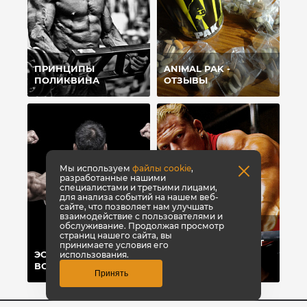
ПРИНЦИПЫ
ANIMAL PAK -
ПОЛИКВИНА
ОТЗЫВЫ
Мы используем
файлы cookie
,
разработанные нашими
специалистами и третьими лицами,
для анализа событий на нашем веб-
сайте, что позволяет нам улучшать
взаимодействие с пользователями и
обслуживание. Продолжая просмотр
ТОП-8 СПОСОБОВ,
страниц нашего сайта, вы
КОТОРЫЕ ПОМОГУТ
принимаете условия его
ЭСТЕТИКА ПРЕЖДЕ
БЫСТРО НАБРАТЬ
использования.
ВСЕГО
ВЕС
Принять