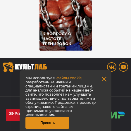
К ВОПРОСУ О
ЧАСТОТЕ
ТРЕНИРОВОК
8 (3842) 446-373
Мы используем
файлы cookie
,
разработанные нашими
специалистами и третьими лицами,
Заказать звонок
для анализа событий на нашем веб-
сайте, что позволяет нам улучшать
взаимодействие с пользователями и
© КультЛаб Спортивное питание
обслуживание. Продолжая просмотр
страниц нашего сайта, вы
Политика конфиденциальности
принимаете условия его
использования.
Принять
Создание сайта
1GT
Эмпирикс -
продвижение сайта