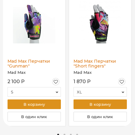
Mad Max Перчатки
Mad Max Перчатки
"Gunman"
"Short fingers"
GWC003\COLOR
GWC002\COLOR
Mad Max
Mad Max
2 100 Р
1 870 Р
S
XL
В корзину
В корзину
В один клик
В один клик