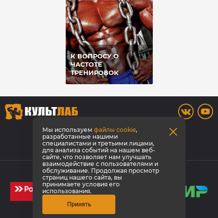
К ВОПРОСУ О
ЧАСТОТЕ
ТРЕНИРОВОК
8 (3842) 446-373
Мы используем
файлы cookie
,
разработанные нашими
специалистами и третьими лицами,
Заказать звонок
для анализа событий на нашем веб-
сайте, что позволяет нам улучшать
взаимодействие с пользователями и
© КультЛаб Спортивное питание
обслуживание. Продолжая просмотр
страниц нашего сайта, вы
Политика конфиденциальности
принимаете условия его
использования.
Принять
Создание сайта
1GT
Эмпирикс -
продвижение сайта