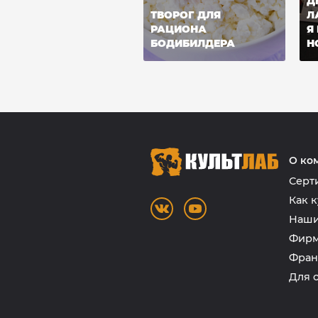
Д
ТВОРОГ ДЛЯ
Л
РАЦИОНА
Я
БОДИБИЛДЕРА
Н
О ко
Серт
Как к
Наши
Фирм
Фран
Для 