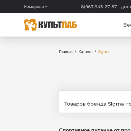
8(963)943-27-87
- дос
Кемерово
Ве
Главная
Каталог
Sigma
Товаров бренда Sigma по
Спортивное питание от пр