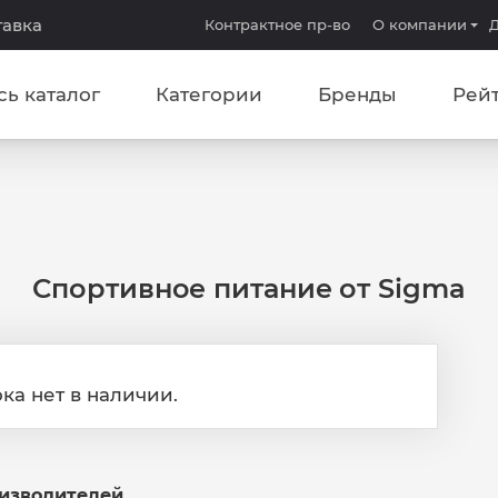
тавка
Контрактное пр-во
О компании
Д
сь каталог
Категории
Бренды
Рей
Спортивное питание от Sigma
ка нет в наличии.
оизводителей