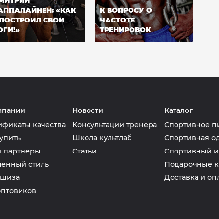
МИТРИЙ
АППАЛАЙНЕН: «КАК
К ВОПРОСУ О
 ПОСТРОИЛ СВОИ
ЧАСТОТЕ
ОГИ!»
ТРЕНИРОВОК
мпании
Новости
Каталог
ификаты качества
Консультации тренера
Спортивное п
упить
Школа культлаб
Спортивная о
 партнеры
Статьи
Спортивный и
енный стиль
Подарочные к
шиза
Доставка и оп
оптовиков